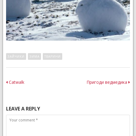
ЗАЙЧИКИ
ЗИМА
ТВАРИНИ
Post
Catwalk
Пригоди ведмедика
navigation
LEAVE A REPLY
Comment