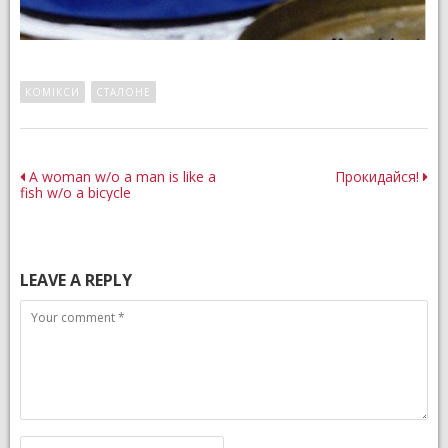
КОМІКСИ
СТАЛОНЕ
Post
A woman w/o a man is like a
Прокидайся!
fish w/o a bicycle
navigation
LEAVE A REPLY
Comment
Name