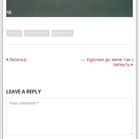
ВІРУСИ
СКРІНШОТИ
ТАБЛИЧКИ
Post
Лисичка
— Курочки до мене так і
липнуть
navigation
LEAVE A REPLY
Comment