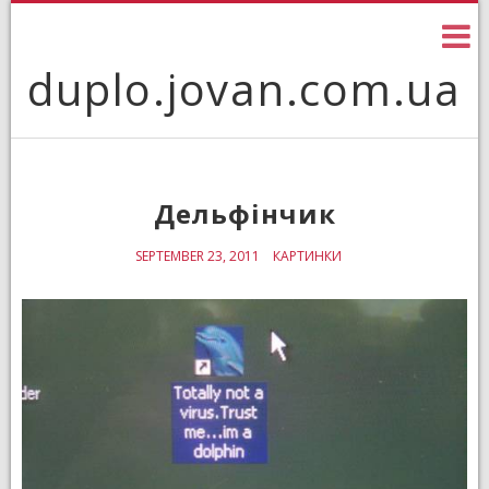
Skip
to
content
duplo.jovan.com.ua
Дельфінчик
SEPTEMBER 23, 2011
КАРТИНКИ