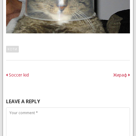
КОТИ
Post
Soccer kid
Жираф
navigation
LEAVE A REPLY
Comment