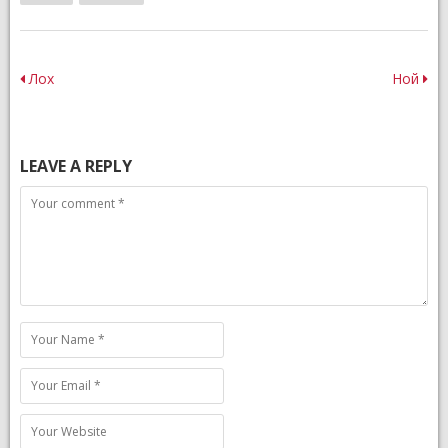
Post
Лох
Ной
navigation
LEAVE A REPLY
Comment
Name
Email
Website