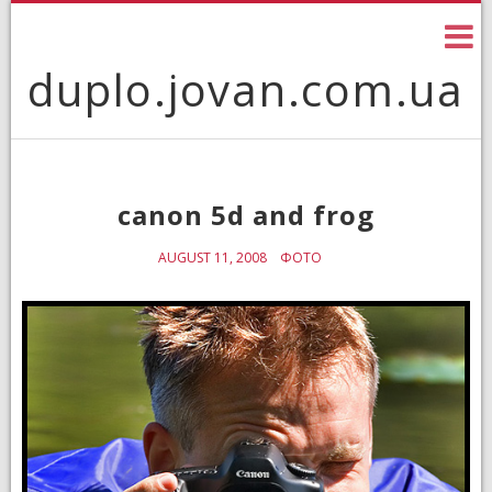
Skip
to
content
duplo.jovan.com.ua
canon 5d and frog
AUGUST 11, 2008
ФОТО