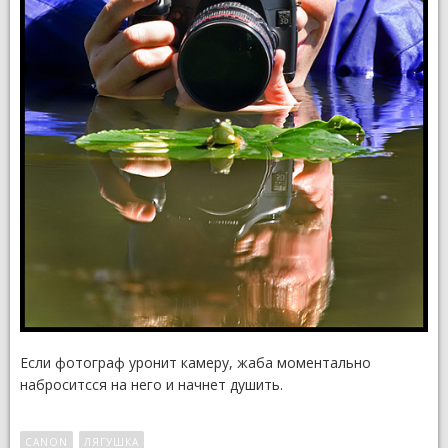
Если фотограф уронит камеру, жаба моментально
наброситсся на него и начнет душить.
CANON
ЛЯГУШКА